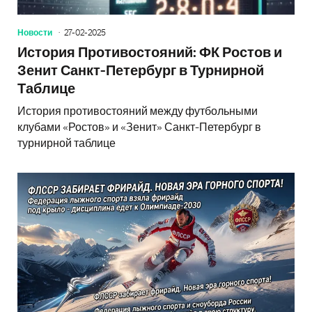
Новости
27-02-2025
История Противостояний: ФК Ростов и
Зенит Санкт-Петербург в Турнирной
Таблице
История противостояний между футбольными
клубами «Ростов» и «Зенит» Санкт-Петербург в
турнирной таблице