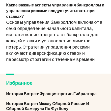
Какие важные аспекты управления банкроллом и
управления рисками следует учитывать при
ставках?
Основы управления банкроллом включают в
себя определение начального капитала,
использование процента от банкролла для
каждой ставки и установление лимитов
потерь. Стратегии управления рисками
включают диверсификацию ставок и
пересмотр стратегии с течением времени.
Избранное
История Встреч: Франция против Гибралтара
История Встреч Между Сборной России И
Сборной Камеруна По Футболу