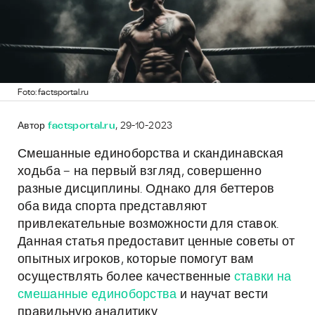
Foto: factsportal.ru
Автор
factsportal.ru
, 29-10-2023
Смешанные единоборства и скандинавская
ходьба – на первый взгляд, совершенно
разные дисциплины. Однако для беттеров
оба вида спорта представляют
привлекательные возможности для ставок.
Данная статья предоставит ценные советы от
опытных игроков, которые помогут вам
осуществлять более качественные
ставки на
смешанные единоборства
и научат вести
правильную аналитику.