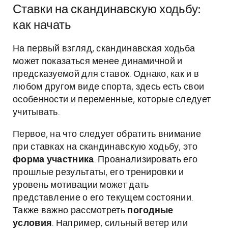
Ставки на скандинавскую ходьбу:
как начать
На первый взгляд, скандинавская ходьба
может показаться менее динамичной и
предсказуемой для ставок. Однако, как и в
любом другом виде спорта, здесь есть свои
особенности и переменные, которые следует
учитывать.
Первое, на что следует обратить внимание
при ставках на скандинавскую ходьбу, это
форма участника
. Проанализировать его
прошлые результаты, его тренировки и
уровень мотивации может дать
представление о его текущем состоянии.
Также важно рассмотреть
погодные
условия
. Например, сильный ветер или