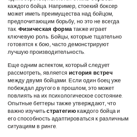
каждого бойца. Например, стоекий боксер
может иметь преимущества над бойцом,
предпочитающим борьбу, но это не всегда
так.
Физическая форма
также играет
ключевую роль. Бойцы, которые тщательно
готовятся к бою, часто демонстрируют
лучшую производительность.
Еще одним аспектом, который следует
рассмотреть, является
история встреч
между двумя бойцами. Если один боец уже
побеждал другого в прошлом, это может
повлиять на их психологическое состояние.
Опытные беттеры также утверждают, что
важно изучить
стратегию
каждого бойца и
его способность адаптироваться к различным
ситуациям в ринге.