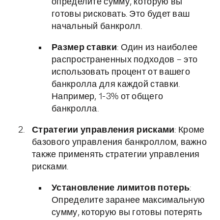
определите сумму, которую вы
готовы рисковать. Это будет ваш
начальный банкролл.
Размер ставки
: Один из наиболее
распространенных подходов – это
использовать процент от вашего
банкролла для каждой ставки.
Например, 1-3% от общего
банкролла.
Стратегии управления рисками
: Кроме
базового управления банкроллом, важно
также применять стратегии управления
рисками.
Установление лимитов потерь
:
Определите заранее максимальную
сумму, которую вы готовы потерять