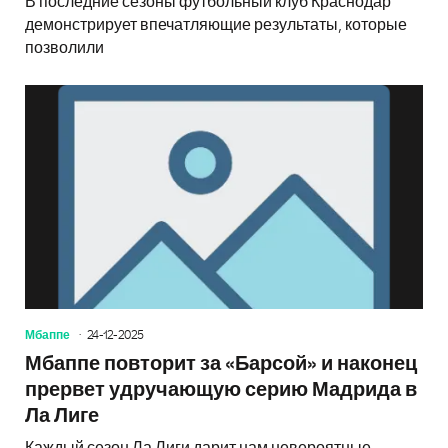
В последние сезоны футбольный клуб Краснодар
демонстрирует впечатляющие результаты, которые
позволили
Мбаппе
24-12-2025
Мбаппе повторит за «Барсой» и наконец
прервет удручающую серию Мадрида в
Ла Лиге
Каждый сезон Ла Лиги дарит нам невероятные