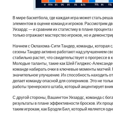
В мире баскетбола, где каждая игра может стать ре
элементом в оценке команд и игроков. Рассмотрим 
Уизардс — и сравним их статистику в плане процента 
только отражают мастерство игроков, но и демонстри
Начнем с Оклахома-Сити Тандер, команды, которая с
сезоны Тандер активно работают над улучшением свои
стабильно растет, что свидетельствует о прогрессе в
Молодые таланты, такие как Шей Гилджес-Александер
команде набирать очки в ключевые моменты матчей. 
значительное улучшение. Их способность находить о
делает команду опасной для соперников. Это не толь
работы тренерского штаба, который акцентирует вни
С другой стороны, Вашингтон Уизардс, команда с бо
результаты в плане эффективности бросков. Их проц
таким игрокам, как Брэдли Бил, который является од