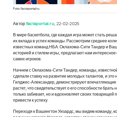
Foto: factsportal.ru
Автор
factsportal.ru
, 22-02-2025
В мире баскетбола, где каждая игра может стать реш
их вклада в успех команды. Рассмотрим среднее коли
известных команд НБА: Оклахома-Сити Тандер и Ваши
историей и стилем игры, предлагают нам интересное 
самих игроков.
Начнем с Оклахома-Сити Тандер, команды, известной
сделали ставку на развитие молодых талантов, и это 
Гилджес-Александер, демонстрируют впечатляющие ре
растет, что свидетельствует о его способности брать
только забивает, но и вдохновляет своих товарищей п
привести к успеху.
Переходя к Вашингтон Уизардс, мы видим команду, ко