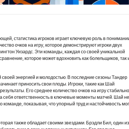
ающей, статистика игроков играет ключевую роль в понимани
чество очков на игру, которое демонстрируют игроки двух
нгтон Уизардс. Эти команды, каждая со своей уникальной
сравнение, которое может вдохновить как болельщиков, так 
 своей энергией и молодостью. В последние сезоны Тандер
начинает приносить свои плоды. Игроки, такие как Шай
зультаты. Его среднее количество очков на игру стабильн
 на себя ответственность в ключевые моменты матчей. Шай н
о команде, показывая, что упорный труд и настойчивость мо
торая также обладает своими звездами. Брэдли Бил, один из