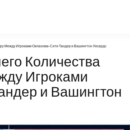
factsportal.ru
гру Между Игроками Оклахома-Сити Тандер и Вашингтон Уизардс
его Количества
ежду Игроками
андер и Вашингтон