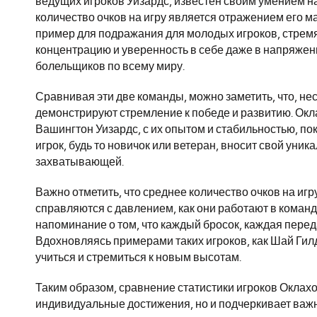
ведущих игроков Уизардс, известен своим умением н
количество очков на игру является отражением его ма
пример для подражания для молодых игроков, стремя
концентрацию и уверенность в себе даже в напряжен
болельщиков по всему миру.
Сравнивая эти две команды, можно заметить, что, нес
демонстрируют стремление к победе и развитию. Окла
Вашингтон Уизардс, с их опытом и стабильностью, пок
игрок, будь то новичок или ветеран, вносит свой уник
захватывающей.
Важно отметить, что среднее количество очков на игру 
справляются с давлением, как они работают в команд
напоминание о том, что каждый бросок, каждая пере
Вдохновляясь примерами таких игроков, как Шай Ги
учиться и стремиться к новым высотам.
Таким образом, сравнение статистики игроков Оклах
индивидуальные достижения, но и подчеркивает важн