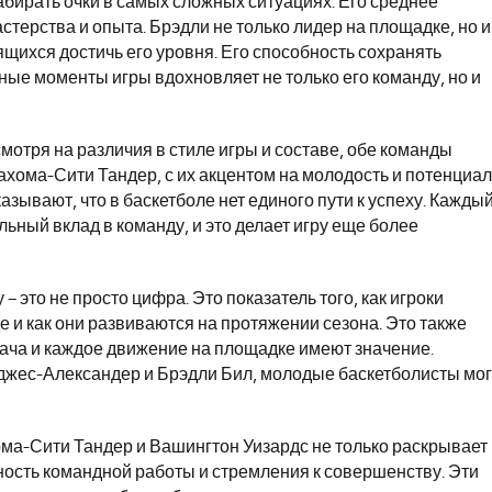
абирать очки в самых сложных ситуациях. Его среднее
стерства и опыта. Брэдли не только лидер на площадке, но и
щихся достичь его уровня. Его способность сохранять
ные моменты игры вдохновляет не только его команду, но и
мотря на различия в стиле игры и составе, обе команды
хома-Сити Тандер, с их акцентом на молодость и потенциал
азывают, что в баскетболе нет единого пути к успеху. Кажды
альный вклад в команду, и это делает игру еще более
– это не просто цифра. Это показатель того, как игроки
е и как они развиваются на протяжении сезона. Это также
дача и каждое движение на площадке имеют значение.
лджес-Александер и Брэдли Бил, молодые баскетболисты мог
ома-Сити Тандер и Вашингтон Уизардс не только раскрывает
ость командной работы и стремления к совершенству. Эти