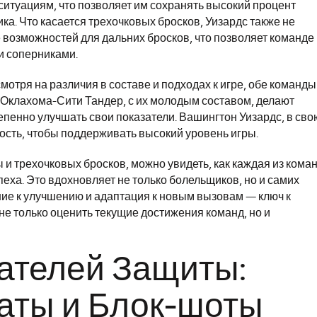
итуациям, что позволяет им сохранять высокий процент
а. Что касается трехочковых бросков, Уизардс также не
е возможностей для дальних бросков, что позволяет команде
и соперниками.
мотря на различия в составе и подходах к игре, обе команды
 Оклахома-Сити Тандер, с их молодым составом, делают
тепенно улучшать свои показатели. Вашингтон Уизардс, в сво
кость, чтобы поддерживать высокий уровень игры.
 и трехочковых бросков, можно увидеть, как каждая из кома
еха. Это вдохновляет не только болельщиков, но и самих
ние к улучшению и адаптация к новым вызовам — ключ к
не только оценить текущие достижения команд, но и
ателей Защиты:
аты и Блок-шоты