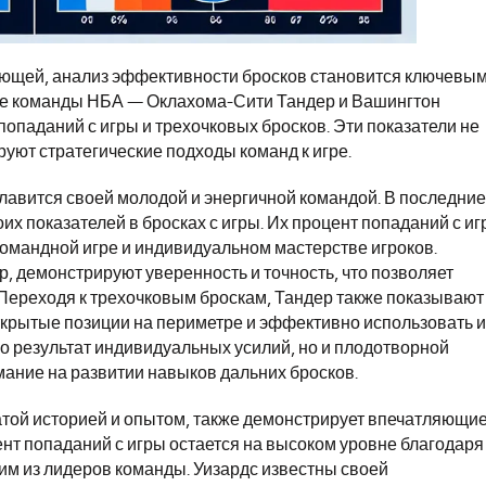
шающей, анализ эффективности бросков становится ключевы
две команды НБА — Оклахома-Сити Тандер и Вашингтон
попаданий с игры и трехочковых бросков. Эти показатели не
руют стратегические подходы команд к игре.
лавится своей молодой и энергичной командой. В последние
х показателей в бросках с игры. Их процент попаданий с и
 командной игре и индивидуальном мастерстве игроков.
, демонстрируют уверенность и точность, что позволяет
Переходя к трехочковым броскам, Тандер также показывают
ткрытые позиции на периметре и эффективно использовать и
ко результат индивидуальных усилий, но и плодотворной
мание на развитии навыков дальних бросков.
гатой историей и опытом, также демонстрирует впечатляющи
ент попаданий с игры остается на высоком уровне благодаря
ним из лидеров команды. Уизардс известны своей