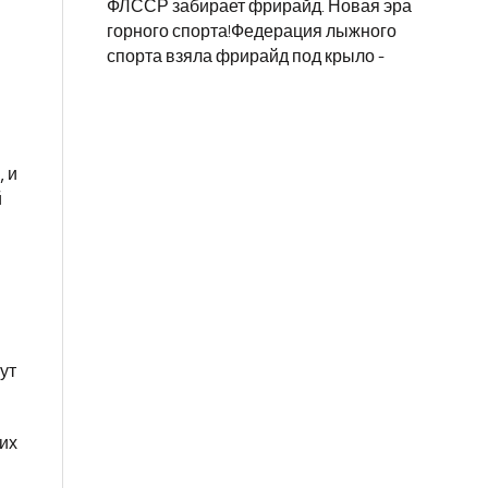
ФЛССР забирает фрирайд. Новая эра
горного спорта!Федерация лыжного
спорта взяла фрирайд под крыло -
, и
й
ут
 их