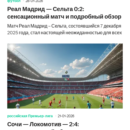
футбол
28-01-2026
Реал Мадрид — Сельта 0:2:
сенсационный матч и подробный обзор
Матч Реал Мадрид – Сельта, состоявшийся 7 декабря
2025 года, стал настоящей неожиданностью для всех
российская Премьер-лига
21-01-2026
Сочи — Локомотив — 2:4: