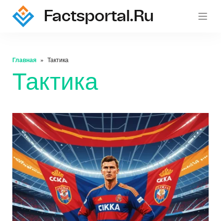
Factsportal.ru
Главная
Тактика
Тактика