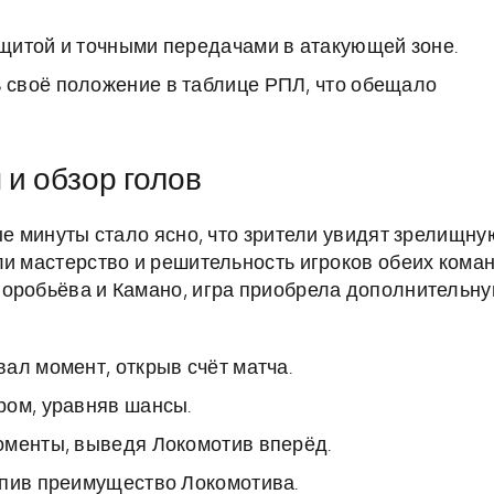
щитой и точными передачами в атакующей зоне.
своё положение в таблице РПЛ, что обещало
и обзор голов
ые минуты стало ясно, что зрители увидят зрелищну
ли мастерство и решительность игроков обеих коман
Воробьёва и Камано, игра приобрела дополнительн
ал момент, открыв счёт матча.
ром, уравняв шансы.
оменты, выведя Локомотив вперёд.
епив преимущество Локомотива.