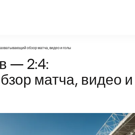
factsportal.ru
захватывающий обзор матча, видео и голы
 — 2:4:
зор матча, видео и