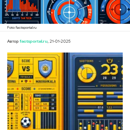
Foto: factsportal.ru
Автор
factsportal.ru
, 21-01-2025