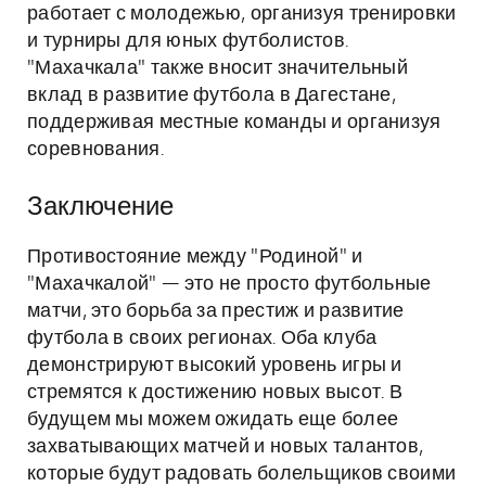
работает с молодежью, организуя тренировки
и турниры для юных футболистов.
"Махачкала" также вносит значительный
вклад в развитие футбола в Дагестане,
поддерживая местные команды и организуя
соревнования.
Заключение
Противостояние между "Родиной" и
"Махачкалой" — это не просто футбольные
матчи, это борьба за престиж и развитие
футбола в своих регионах. Оба клуба
демонстрируют высокий уровень игры и
стремятся к достижению новых высот. В
будущем мы можем ожидать еще более
захватывающих матчей и новых талантов,
которые будут радовать болельщиков своими