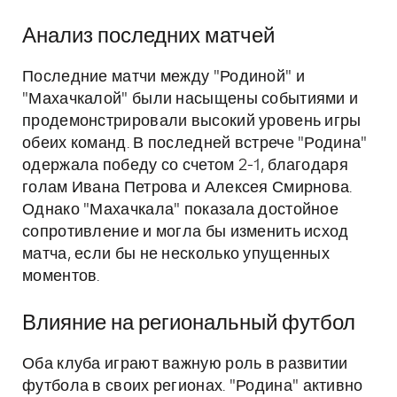
Анализ последних матчей
Последние матчи между "Родиной" и
"Махачкалой" были насыщены событиями и
продемонстрировали высокий уровень игры
обеих команд. В последней встрече "Родина"
одержала победу со счетом 2-1, благодаря
голам Ивана Петрова и Алексея Смирнова.
Однако "Махачкала" показала достойное
сопротивление и могла бы изменить исход
матча, если бы не несколько упущенных
моментов.
Влияние на региональный футбол
Оба клуба играют важную роль в развитии
футбола в своих регионах. "Родина" активно