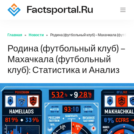
Factsportal.ru
Главная
Новости
Родина (футбольный клуб) – Махачкала (футбольн
Родина (футбольный клуб) –
Махачкала (футбольный
клуб): Статистика и Анализ