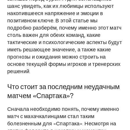
шанс увидеть, как их любимцы используют
накопившееся напряжение и эмоции в
позитивном ключе. В этой статье мы
подробно разберём, почему именно этот матч
столь важен для обеих команд, какие
тактические и психологические аспекты будут
иметь решающее значение, а также какие
прогнозы и ожидания можно строить на
основе текущей формы игроков и тренерских
решений.
Что стоит за последним неудачным
матчем «Спартака»?
Сначала необходимо понять, почему именно
матч с махачкалинцами стал таким
болезненным для «Спартака». Несмотря на