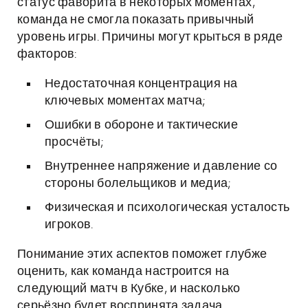
статус фаворита в некоторых моментах,
команда не смогла показать привычный
уровень игры. Причины могут крыться в ряде
факторов:
Недостаточная концентрация на
ключевых моментах матча;
Ошибки в обороне и тактические
просчёты;
Внутреннее напряжение и давление со
стороны болельщиков и медиа;
Физическая и психологическая усталость
игроков.
Понимание этих аспектов поможет глубже
оценить, как команда настроится на
следующий матч в Кубке, и насколько
серьёзно будет воспринята задача