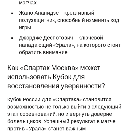
матчах.
Жано Ананидзе – креативный
полузащитник, способный изменить ход
игры.
Джордже Деспотович – ключевой
нападающий «Урала», на которого стоит
обратить внимание.
Как «Спартак Москва» может
использовать Кубок для
восстановления уверенности?
Кубок России для «Спартака» становится
возможностью не только выйти в следующий
этап соревнований, но и вернуть доверие
болельщиков. Успешный результат в матче
против «Урала» станет важным