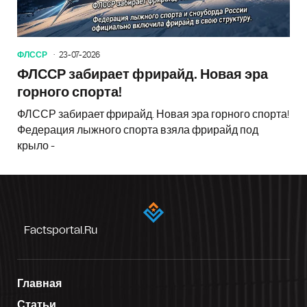
ФЛССР
23-07-2026
ФЛССР забирает фрирайд. Новая эра
горного спорта!
ФЛССР забирает фрирайд. Новая эра горного спорта!
Федерация лыжного спорта взяла фрирайд под
крыло -
Factsportal.ru
Главная
Статьи