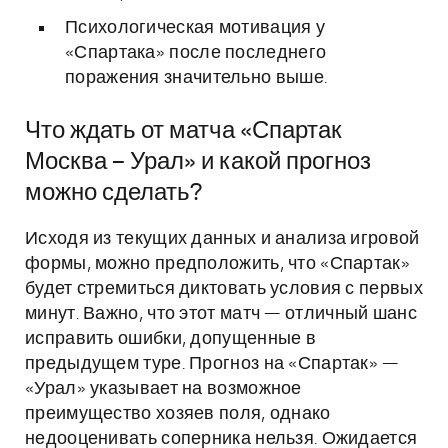
Психологическая мотивация у
«Спартака» после последнего
поражения значительно выше.
Что ждать от матча «Спартак
Москва – Урал» и какой прогноз
можно сделать?
Исходя из текущих данных и анализа игровой
формы, можно предположить, что «Спартак»
будет стремиться диктовать условия с первых
минут. Важно, что этот матч — отличный шанс
исправить ошибки, допущенные в
предыдущем туре. Прогноз на «Спартак» —
«Урал» указывает на возможное
преимущество хозяев поля, однако
недооценивать соперника нельзя. Ожидается