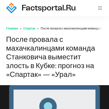
Factsportal.ru
Главная
Спартак
После провала с махачкалинцами команда Станков
После провала с
махачкалинцами команда
Станковича выместит
злость в Кубке: прогноз на
«Спартак» — «Урал»