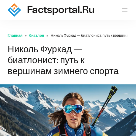
Factsportal.ru
Главная
биатлон
Николь Фуркад — биатлонист: путь к вершинам зи
Николь Фуркад —
биатлонист: путь к
вершинам зимнего спорта