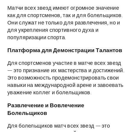
Матчи всех звезд имеют огромное значение
как для спортсменов, так и для болельщиков.
Они служат не только для развлечения, но и
для укрепления спортивного духа и
популяризации спорта.
Платформа для Демонстрации Талантов
Для спортсменов участие в матче всех звезд
— это признание их мастерства и достижений.
Это возможность продемонстрировать свои
навыки на международной арене и завоевать
уважение коллег и болельщиков.
Развлечение и Вовлечение
Болельщиков
Для болельщиков матч всех звезд — это