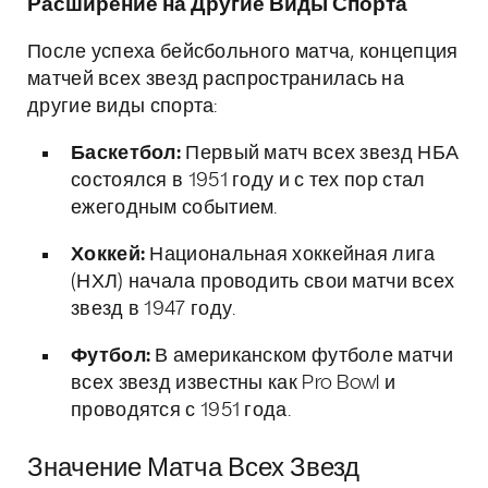
Расширение на Другие Виды Спорта
После успеха бейсбольного матча, концепция
матчей всех звезд распространилась на
другие виды спорта:
Баскетбол:
Первый матч всех звезд НБА
состоялся в 1951 году и с тех пор стал
ежегодным событием.
Хоккей:
Национальная хоккейная лига
(НХЛ) начала проводить свои матчи всех
звезд в 1947 году.
Футбол:
В американском футболе матчи
всех звезд известны как Pro Bowl и
проводятся с 1951 года.
Значение Матча Всех Звезд