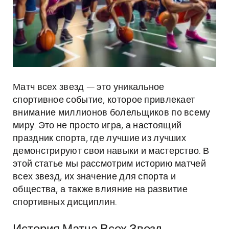
Матч всех звезд — это уникальное
спортивное событие, которое привлекает
внимание миллионов болельщиков по всему
миру. Это не просто игра, а настоящий
праздник спорта, где лучшие из лучших
демонстрируют свои навыки и мастерство. В
этой статье мы рассмотрим историю матчей
всех звезд, их значение для спорта и
общества, а также влияние на развитие
спортивных дисциплин.