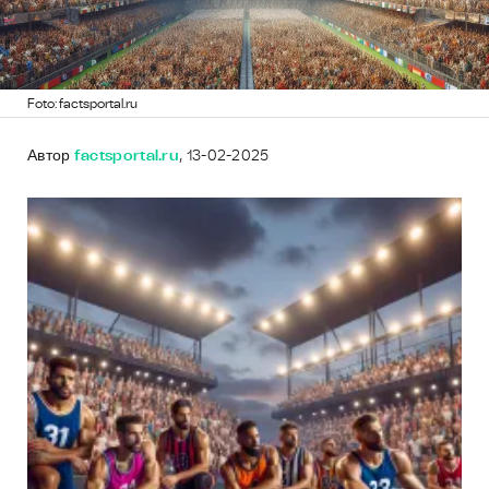
Foto: factsportal.ru
Автор
factsportal.ru
, 13-02-2025