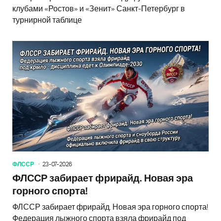
клубами «Ростов» и «Зенит» Санкт-Петербург в
турнирной таблице
ФЛССР
23-07-2026
ФЛССР забирает фрирайд. Новая эра
горного спорта!
ФЛССР забирает фрирайд. Новая эра горного спорта!
Федерация лыжного спорта взяла фрирайд под