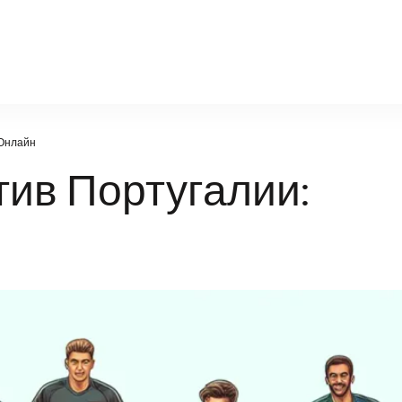
factsportal.ru
 Онлайн
ив Португалии: