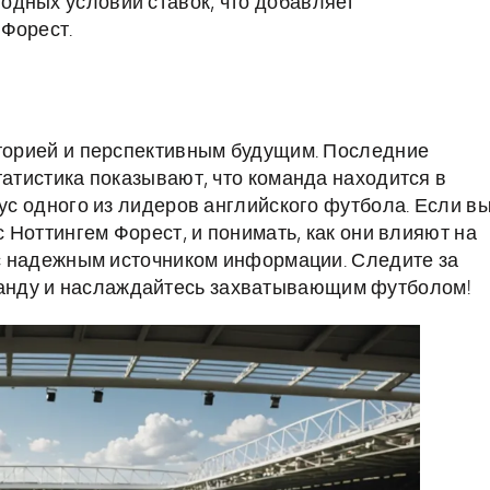
одных условий ставок, что добавляет
 Форест.
сторией и перспективным будущим. Последние
татистика показывают, что команда находится в
тус одного из лидеров английского футбола. Если в
с Ноттингем Форест, и понимать, как они влияют на
вас надежным источником информации. Следите за
анду и наслаждайтесь захватывающим футболом!