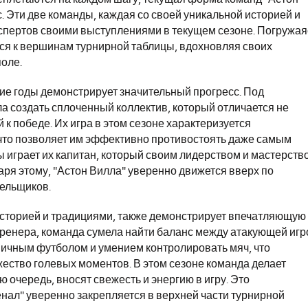
 Эти две команды, каждая со своей уникальной историей и
кспертов своими выступлениями в текущем сезоне. Погружая
тся к вершинам турнирной таблицы, вдохновляя своих
оле.
ние годы демонстрирует значительный прогресс. Под
а создать сплоченный коллектив, который отличается не
 к победе. Их игра в этом сезоне характеризуется
что позволяет им эффективно противостоять даже самым
 играет их капитан, который своим лидерством и мастерств
ря этому, "Астон Вилла" уверенно движется вверх по
лельщиков.
 историей и традициями, также демонстрирует впечатляющую
тренера, команда сумела найти баланс между атакующей игр
ничным футболом и умением контролировать мяч, что
жество голевых моментов. В этом сезоне команда делает
ю очередь, вносят свежесть и энергию в игру. Это
енал" уверенно закрепляется в верхней части турнирной