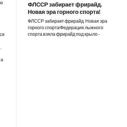
ою
ФЛССР забирает фрирайд.
Новая эра горного спорта!
ФЛССР забирает фрирайд. Новая эра
горного спорта!Федерация лыжного
спорта взяла фрирайд под крыло -
тся
.
 а