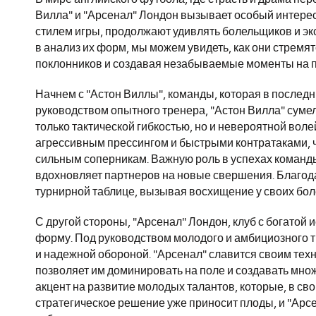
Вилла" и "Арсенал" Лондон вызывает особый интерес.
стилем игры, продолжают удивлять болельщиков и э
в анализ их форм, мы можем увидеть, как они стремя
поклонников и создавая незабываемые моменты на п
Начнем с "Астон Виллы", команды, которая в послед
руководством опытного тренера, "Астон Вилла" сумел
только тактической гибкостью, но и невероятной волей
агрессивным прессингом и быстрыми контратаками, 
сильным соперникам. Важную роль в успехах команды
вдохновляет партнеров на новые свершения. Благода
турнирной таблице, вызывая восхищение у своих бо
С другой стороны, "Арсенал" Лондон, клуб с богатой
форму. Под руководством молодого и амбициозного 
и надежной обороной. "Арсенал" славится своим тех
позволяет им доминировать на поле и создавать мно
акцент на развитие молодых талантов, которые, в сво
стратегическое решение уже приносит плоды, и "Арс