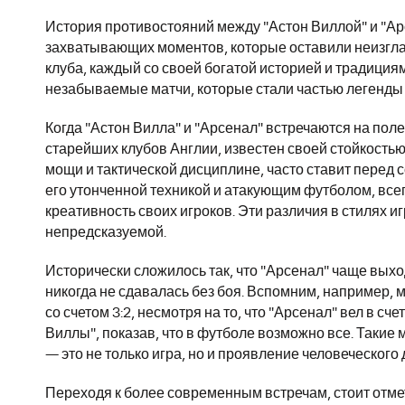
История противостояний между "Астон Виллой" и "А
захватывающих моментов, которые оставили неизгла
клуба, каждый со своей богатой историей и традиция
незабываемые матчи, которые стали частью легенды 
Когда "Астон Вилла" и "Арсенал" встречаются на поле
старейших клубов Англии, известен своей стойкостью
мощи и тактической дисциплине, часто ставит перед 
его утонченной техникой и атакующим футболом, всег
креативность своих игроков. Эти различия в стилях 
непредсказуемой.
Исторически сложилось так, что "Арсенал" чаще выхо
никогда не сдавалась без боя. Вспомним, например, 
со счетом 3:2, несмотря на то, что "Арсенал" вел в сч
Виллы", показав, что в футболе возможно все. Таки
— это не только игра, но и проявление человеческого 
Переходя к более современным встречам, стоит отме