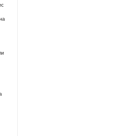
ес
 на
ли
а