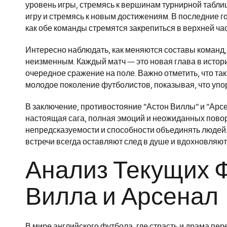
уровень игры, стремясь к вершинам турнирной таблиц
игру и стремясь к новым достижениям. В последние 
как обе команды стремятся закрепиться в верхней час
Интересно наблюдать, как меняются составы команд,
неизменным. Каждый матч — это новая глава в истори
очередное сражение на поле. Важно отметить, что так
молодое поколение футболистов, показывая, что упорс
В заключение, противостояние "Астон Виллы" и "Арсе
настоящая сага, полная эмоций и неожиданных повор
непредсказуемости и способности объединять людей. 
встречи всегда оставляют след в душе и вдохновляю
Анализ Текущих 
Вилла и Арсенал
В мире английского футбола, где страсть и драма пе