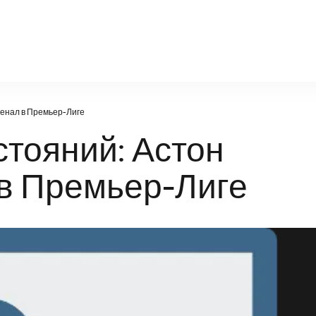
factsportal.ru
сенал в Премьер-Лиге
тояний: Астон
 в Премьер-Лиге