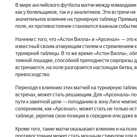
В мире английского футбола матчи между командами
как у болельщиков, так и у аналитиков. Эти встречи
значительное влияние на турнирную таблицу Премьер-
поле, их противостояние становится важным событие
Начнем с того, что «Астон Вилла» и «Арсенал» — это 
известный своим атакующим стилем и стремлением к
турнирной таблицы. В то же время «Астон Вилла», об
темной лошадки, способной преподнести сюрпризы д
встречаются, на поле разгорается настоящая битва, в
превосходство.
Переходя к влиянию этих матчей на турнирную таблицу
встречах, может стать решающим. Для «Арсенала» по
пути к заветной цели — попаданию в зону Лиги чемпи
соперником, как «Арсенал», может стать не только и
таблице, укрепив свои позиции в середине или даже в
Кроме того, такие матчи оказывают влияние и на пс
противостоянии может стать мощным стимулом для да