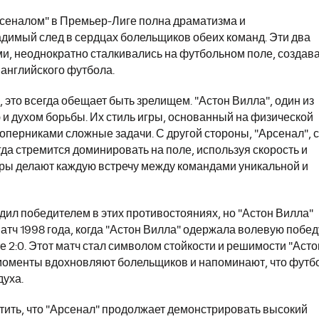
рсеналом" в Премьер-Лиге полна драматизма и
димый след в сердцах болельщиков обеих команд. Эти два
ми, неоднократно сталкивались на футбольном поле, создав
английского футбола.
, это всегда обещает быть зрелищем. "Астон Вилла", один из
 и духом борьбы. Их стиль игры, основанный на физической
соперниками сложные задачи. С другой стороны, "Арсенал", с
да стремится доминировать на поле, используя скорость и
игры делают каждую встречу между командами уникальной и
дил победителем в этих противостояниях, но "Астон Вилла"
матч 1998 года, когда "Астон Вилла" одержала волевую побед
ете 2:0. Этот матч стал символом стойкости и решимости "Асто
е моменты вдохновляют болельщиков и напоминают, что футб
духа.
тить, что "Арсенал" продолжает демонстрировать высокий