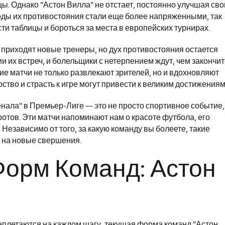
ы. Однако "Астон Вилла" не отстает, постоянно улучшая св
годы их противостояния стали еще более напряженными, так
ти таблицы и бороться за места в европейских турнирах.
 приходят новые тренеры, но дух противостояния остается
и их встреч, и болельщики с нетерпением ждут, чем закончи
ие матчи не только развлекают зрителей, но и вдохновляют
тво и страсть к игре могут привести к великим достижениям
нала" в Премьер-Лиге — это не просто спортивное событие,
отов. Эти матчи напоминают нам о красоте футбола, его
Независимо от того, за какую команду вы болеете, такие
т на новые свершения.
Форм Команд: Астон
реплетаются на каждом шагу, текущая форма команд "Астон