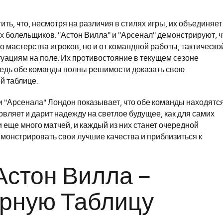
ть, что, несмотря на различия в стилях игры, их объединяет
х болельщиков. "Астон Вилла" и "Арсенал" демонстрируют, ч
о мастерства игроков, но и от командной работы, тактическо
туациям на поле. Их противостояние в текущем сезоне
едь обе команды полны решимости доказать свою
й таблице.
и "Арсенала" Лондон показывает, что обе команды находятс
овляет и дарит надежду на светлое будущее, как для самих
и еще много матчей, и каждый из них станет очередной
монстрировать свои лучшие качества и приблизиться к
Астон Вилла –
ирную Таблицу