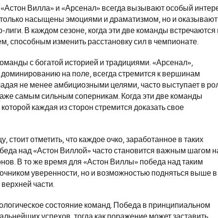
 «Астон Вилла» и «Арсенал» всегда вызывают особый интер
 не только насыщены эмоциями и драматизмом, но и оказывают
лиги. В каждом сезоне, когда эти две команды встречаются
м, способным изменить расстановку сил в чемпионате.
команды с богатой историей и традициями. «Арсенал»,
 доминированию на поле, всегда стремится к вершинам
ладая не менее амбициозными целями, часто выступает в ро
аже самым сильным соперникам. Когда эти две команды
 которой каждая из сторон стремится доказать свое
, стоит отметить, что каждое очко, заработанное в таких
беда над «Астон Виллой» часто становится важным шагом н
онов. В то же время для «Астон Виллы» победа над таким
сточником уверенности, но и возможностью подняться выше в
 верхней части.
ихологическое состояние команд. Победа в принципиальном
льнейших успехов, тогда как поражение может заставить