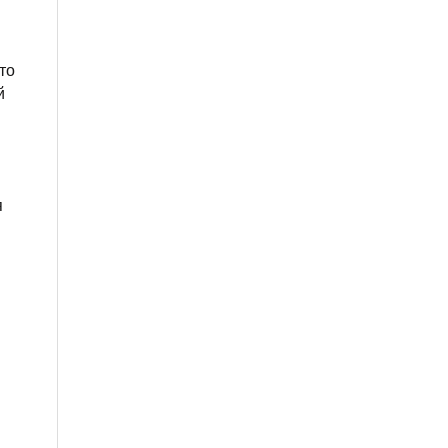
то
й
я