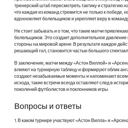
тренерский штаб пересмотреть тактику и стратегию на
что каждая из команд стремится не только к победе, 
вдохновляет болельщиков и укрепляет веру в команду
Не стоит забывать и о том, что такие матчи привлек
болельщиков. Это создает дополнительное давление н
стороны на мировой арене. В результате каждое дейс
решающий гол, становится частью большого спектакля
В заключение, матчи между «Астон Виллой» и «Арсена
влияют на турнирную таблицу и формируют облик анг
создают незабываемые моменты и напоминают всем н
исхода, такие встречи всегда оставляют след в исто
поколений футболистов и поклонников игры.
Вопросы и ответы
1. В каком турнире участвуют «Астон Вилла» и «Арсен